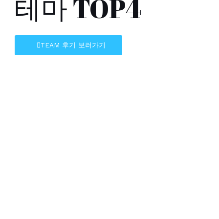
테마 TOP4
TEAM 후기 보러가기
신혼여행
신혼여행으로 크루즈를 간건 주변에
서 저희가 처음!
$2350.00